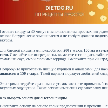
Готовьте пиццу за 30 минут с использованием простых ингредие
основе йогурта легко замешивается и не требует долгого подня
вкусом.
Для базовой пиццы вам понадобится:
200 г муки
,
150 мл натур
соли
. Смешайте все ингредиенты, вымесите тесто и раскатайте е
томатный соус, сыр и любимые toppings. Выпекайте при
200 гра
Попробуйте приготовить пиццу с курицей и ананасами: для на
ананасов
и
150 г сыра
. Такой вариант порадует любителей сла
Экспериментируйте с разными соусами: замените привычный т
вкусовых ощущений. Такие легкие изменения сделают вашу пиц
Как выбрать основу для быстрой пиццы
Выбирайте основу на основе своих предпочтений и времени. Ле