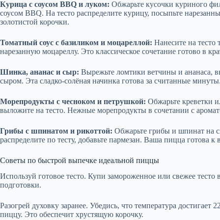
Курица с соусом BBQ и луком:
Обжарьте кусочки куриного филе
соусом BBQ. На тесто распределите курицу, посыпьте нарезанн
золотистой корочки.
Томатный соус с базиликом и моцареллой:
Нанесите на тесто 
нарезанную моцареллу. Это классическое сочетание готово в кр
Шинка, ананас и сыр:
Вырежьте ломтики ветчины и ананаса, вы
сыром. Эта сладко-солёная начинка готова за считанные минуты
Морепродукты с чесноком и петрушкой:
Обжарьте креветки и
выложите на тесто. Нежные морепродукты в сочетании с аромат
Грибы с шпинатом и рикоттой:
Обжарьте грибы и шпинат на с
распределите по тесту, добавьте пармезан. Ваша пицца готова к 
Советы по быстрой выпечке идеальной пиццы
Используй готовое тесто. Купи замороженное или свежее тесто 
подготовки.
Разогрей духовку заранее. Убедись, что температура достигает 2
пиццу. Это обеспечит хрустящую корочку.