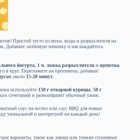
нтов! Простой тесто из муки, воды и разрыхлителя на
тия. Добавьте любимую начинку и наслаждайтесь
ального йогурта
,
1 ч. ложка разрыхлителя
и
щепотка
го в круг. Переложите на противень, добавьте
дусах
около
15-20 минут
.
чинки используйте
150 г отварной курицы
,
50 г
дких сочетаний и разнообразит обычный ужин.
оматный соус на
песто
или
соус BBQ
для новых
цу уникальной и интересной на каждый день!
гкие варианты, такие как лаваш или тонкие сплошные