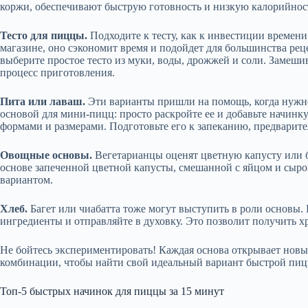
коржи, обеспечивают быструю готовность и низкую калорийнос
Тесто для пиццы.
Подходите к тесту, как к инвестиции времени
магазине, оно сэкономит время и подойдет для большинства рец
выберите простое тесто из муки, воды, дрожжей и соли. Замешив
процесс приготовления.
Пита или лаваш.
Эти варианты пришли на помощь, когда нужно
основой для мини-пицц: просто раскройте ее и добавьте начинк
формами и размерами. Подготовьте его к запеканию, предварит
Овощные основы.
Вегетарианцы оценят цветную капусту или б
основе запеченной цветной капусты, смешанной с яйцом и сыр
вариантом.
Хлеб.
Багет или чиабатта тоже могут выступить в роли основы.
ингредиенты и отправляйте в духовку. Это позволит получить 
Не бойтесь экспериментировать! Каждая основа открывает новы
комбинации, чтобы найти свой идеальный вариант быстрой пиц
Топ-5 быстрых начинок для пиццы за 15 минут