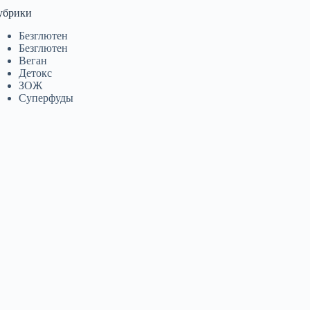
убрики
Безглютен
Безглютен
Веган
Детокс
ЗОЖ
Суперфуды