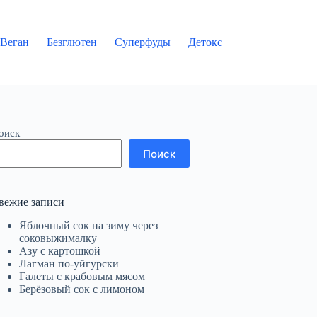
Веган
Безглютен
Суперфуды
Детокс
оиск
Поиск
вежие записи
Яблочный сок на зиму через
соковыжималку
Азу с картошкой
Лагман по-уйгурски
Галеты с крабовым мясом
Берёзовый сок с лимоном