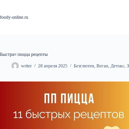
Перейти
к
сути
foody-online.ru
Быстра¤ пицца рецепты
writer
28 апреля 2025
Безглютен
,
Веган
,
Детокс
,