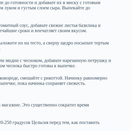
 до готовности и добавьте их в миску с готовым
ым луком и густым слоем сыра. Выпекайте до
томатный соус, добавьте свежие листья базилика и
атчайшие сроки и впечатляет своим вкусом.
ложите их на тесто, а сверху щедро посыпьте тертым
.
ли мидии с чесноком, добавьте нарезанную петрушку и
ом чеснока быстро готовы к выпечке.
ковороде, смешайте с рикоттой. Начинку равномерно
выпечке, пока начинка сохраняет свежесть.
в магазине. Это существенно сократит время
20-250 градусов Цельсия перед тем, как поставить