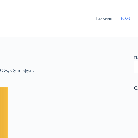
Главная
ЗОЖ
П
ЗОЖ
,
Суперфуды
С