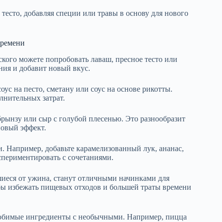
тесто, добавляя специи или травы в основу для нового
времени
кого можете попробовать лаваш, пресное тесто или
ния и добавит новый вкус.
ус на песто, сметану или соус на основе рикотты.
лнительных затрат.
брынзу или сыр с голубой плесенью. Это разнообразит
новый эффект.
 Например, добавьте карамелизованный лук, ананас,
спериментировать с сочетаниями.
шиеся от ужина, станут отличными начинками для
обы избежать пищевых отходов и большей траты времени
юбимые ингредиенты с необычными. Например, пицца