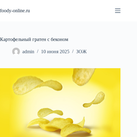
Перейти
к
foody-online.ru
сути
Картофельный гратен с беконом
admin
10 июня 2025
ЗОЖ