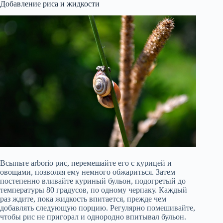
Добавление риса и жидкости
Всыпьте arborio рис, перемешайте его с курицей и
овощами, позволяя ему немного обжариться. Затем
постепенно вливайте куриный бульон, подогретый до
температуры 80 градусов, по одному черпаку. Каждый
раз ждите, пока жидкость впитается, прежде чем
добавлять следующую порцию. Регулярно помешивайте,
чтобы рис не пригорал и однородно впитывал бульон.